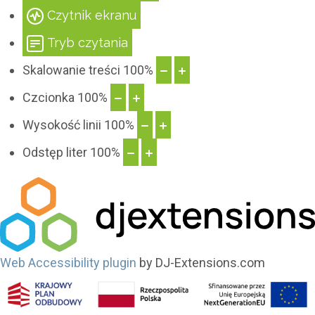
Czytnik ekranu
stylista
Tryb czytania
Skalowanie treści
100
%
Czcionka
100
%
Wysokość linii
100
%
Odstęp liter
100
%
Web Accessibility plugin
by DJ-Extensions.com